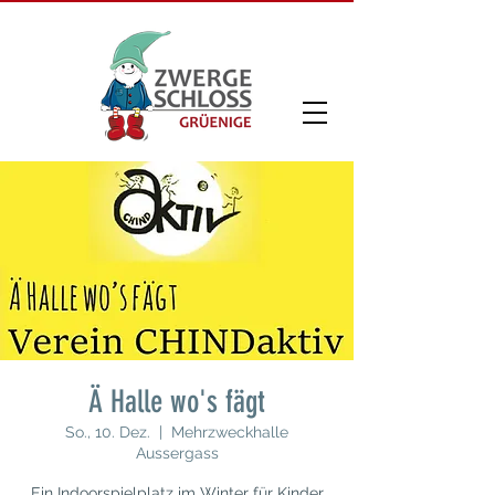
Ä Halle wo's fägt
So., 10. Dez.
  |  
Mehrzweckhalle
Aussergass
Ein Indoorspielplatz im Winter für Kinder