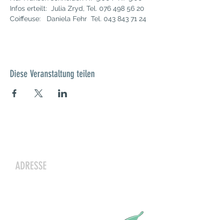
Infos erteilt:  Julia Zryd, Tel. 076 498 56 20
Coiffeuse:   Daniela Fehr  Tel. 043 843 71 24
Diese Veranstaltung teilen
Kontakt
ADRESSE
Zwergeschloss Grüenige
Werkstrasse 4
8627 Grüningen
Julia Zryd, Präsidentin