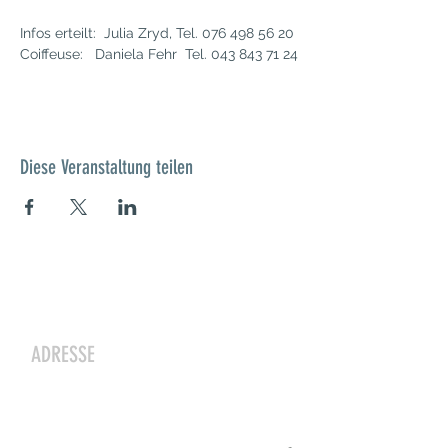
Infos erteilt: Julia Zryd, Tel. 076 498 56 20
Coiffeuse: Daniela Fehr Tel. 043 843 71 24
Diese Veranstaltung teilen
Kontakt
ADRESSE
Zwergeschloss Grüenige
Werkstrasse 4
8627 Grüningen