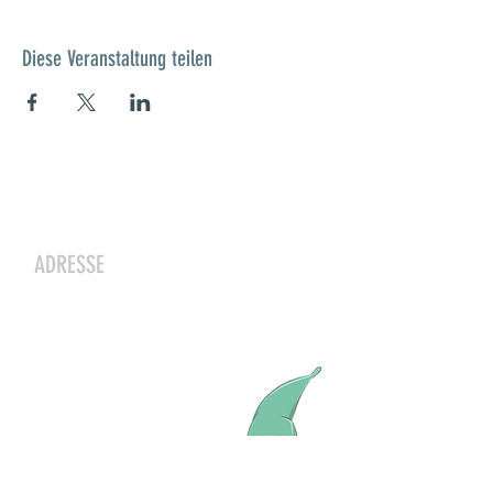
Diese Veranstaltung teilen
Kontakt
ADRESSE
Zwergeschloss Grüenige
Werkstrasse 4
8627 Grüningen
Julia Zryd, Präsidentin
info@zwergeschloss.ch
Mitglied werden