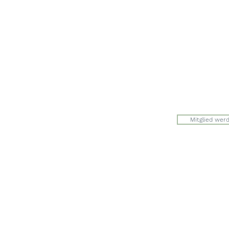
Werkstrasse 
8627 Grünin
Julia Zryd, P
info@zwerge
Mitglied wer
Der Eingang 
auf der Seite