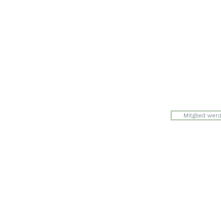
Werkstrasse 
8627 Grünin
Julia Zryd, P
info@zwerge
Mitglied wer
Der Eingang 
auf der Seite