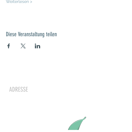
Weiterlesen >
Diese Veranstaltung teilen
Kontakt
ADRESSE
Zwergeschloss Grüenige
Werkstrasse 4
8627 Grüningen
Julia Zryd, Präsidentin
info@zwergeschloss.ch