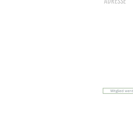
ADRESSE
Zwergeschlo
Werkstrasse 
8627 Grünin
Julia Zryd, P
info@zwerge
Mitglied wer