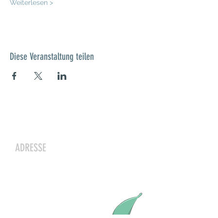
Weiterlesen >
Diese Veranstaltung teilen
Kontakt
ADRESSE
Zwergeschloss Grüenige
Werkstrasse 4
8627 Grüningen
Julia Zryd, Präsidentin
info@zwergeschloss.ch