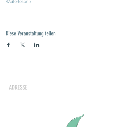
Weiterlesen >
Diese Veranstaltung teilen
Kontakt
ADRESSE
Zwergeschloss Grüenige
Werkstrasse 4
8627 Grüningen
Julia Zryd, Präsidentin
info@zwergeschloss.ch