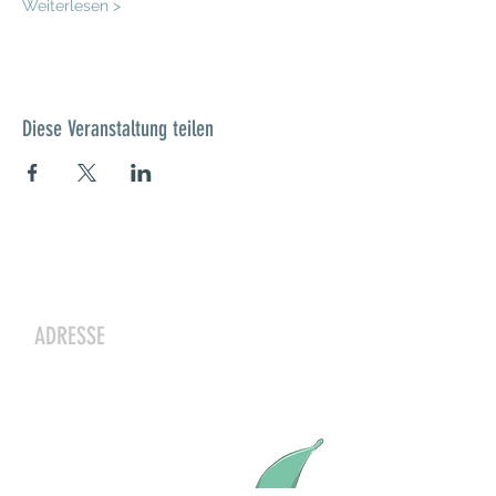
Weiterlesen >
Diese Veranstaltung teilen
Kontakt
ADRESSE
Zwergeschloss Grüenige
Werkstrasse 4
8627 Grüningen
Julia Zryd, Präsidentin
info@zwergeschloss.ch