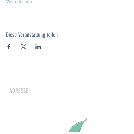
Weiterlesen >
Diese Veranstaltung teilen
Kontakt
ADRESSE
Zwergeschloss Grüenige
Werkstrasse 4
8627 Grüningen
Julia Zryd, Präsidentin
info@zwergeschloss.ch