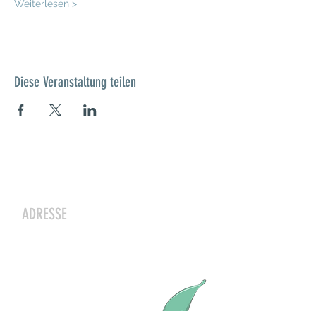
Weiterlesen >
Diese Veranstaltung teilen
Kontakt
ADRESSE
Zwergeschloss Grüenige
Werkstrasse 4
8627 Grüningen
Julia Zryd, Präsidentin
info@zwergeschloss.ch