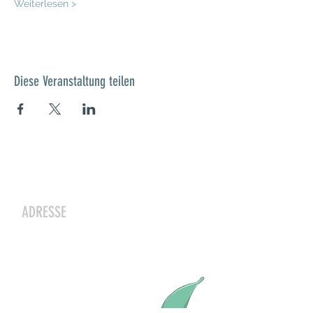
Weiterlesen >
Diese Veranstaltung teilen
Kontakt
ADRESSE
Zwergeschloss Grüenige
Werkstrasse 4
8627 Grüningen
Julia Zryd, Präsidentin
info@zwergeschloss.ch