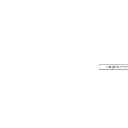
Werkstrasse 
8627 Grünin
Julia Zryd, P
info@zwerge
Mitglied wer
Der Eingang 
auf der Seite