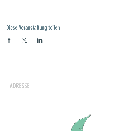
Diese Veranstaltung teilen
Kontakt
ADRESSE
Zwergeschloss Grüenige
Werkstrasse 4
8627 Grüningen
Julia Zryd, Präsidentin
info@zwergeschloss.ch