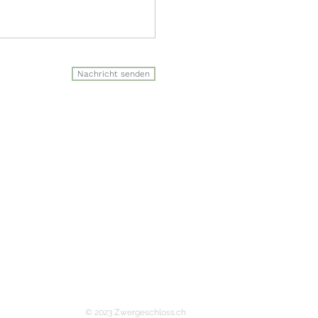
Nachricht senden
©
2023
Zwergeschloss
.ch