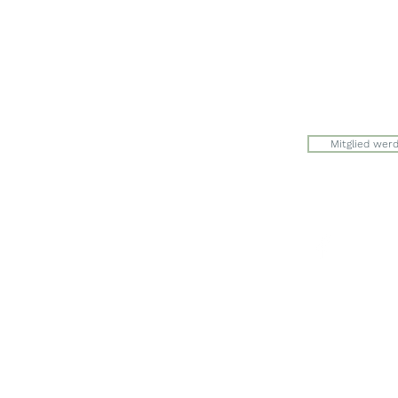
Julia Zryd, P
info@zwerge
Mitglied wer
Der Eingang 
auf der Seite