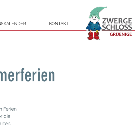
GSKALENDER
KONTAKT
merferien
n Ferien
r die
rten.