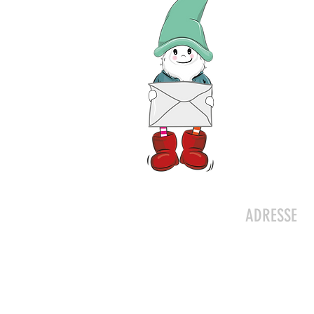
Kontakt
ADRESSE
Zwergeschlo
Werkstrasse 
8627 Grünin