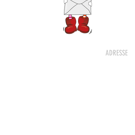
Kontakt
ADRESSE
Zwergeschlo
Werkstrasse 
8627 Grünin
Julia Zryd, P
info@zwerge