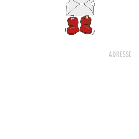
Kontakt
ADRESSE
Zwergeschlo
Werkstrasse 
8627 Grünin
Julia Zryd, P
info@zwerge