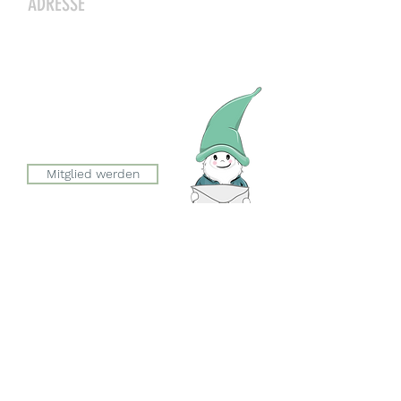
ADRESSE
Zwergeschloss Grüenige
Werkstrasse 4
8627 Grüningen
Julia Zryd, Präsidentin
info@zwergeschloss.ch
Mitglied werden
Der Eingang zum Zwergeschloss
befindet sich auf der Seite der
Esslingerstrasse.