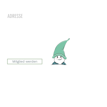
Kontakt
ADRESSE
Zwergeschloss Grüenige
Werkstrasse 4
8627 Grüningen
Julia Zryd, Präsidentin
info@zwergeschloss.ch
Mitglied werden
Der Eingang zum Zwergeschloss
befindet sich auf der Seite der
Esslingerstrasse.