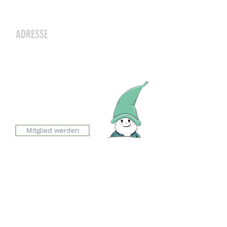
Kontakt
ADRESSE
Zwergeschloss Grüenige
Werkstrasse 4
8627 Grüningen
Julia Zryd, Präsidentin
info@zwergeschloss.ch
Mitglied werden
Der Eingang zum Zwergeschloss
befindet sich auf der Seite der
Esslingerstrasse.