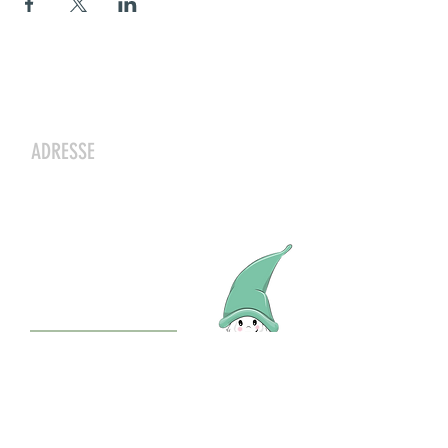
Kontakt
ADRESSE
Zwergeschloss Grüenige
Werkstrasse 4
8627 Grüningen
Julia Zryd, Präsidentin
info@zwergeschloss.ch
Mitglied werden
Der Eingang zum Zwergeschloss