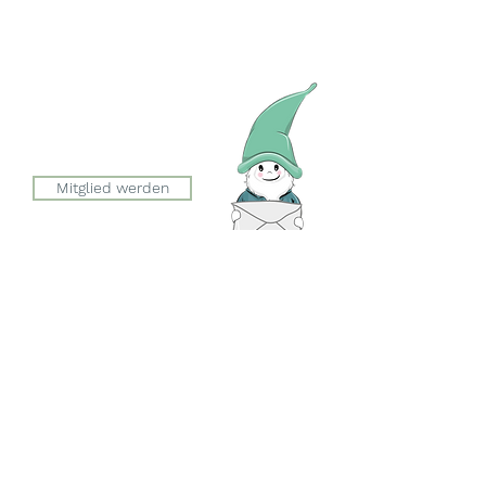
Zwergeschloss Grüenige
Werkstrasse 4
8627 Grüningen
Julia Zryd, Präsidentin
info@zwergeschloss.ch
Mitglied werden
Der Eingang zum Zwergeschloss
befindet sich auf der Seite der
Esslingerstrasse.